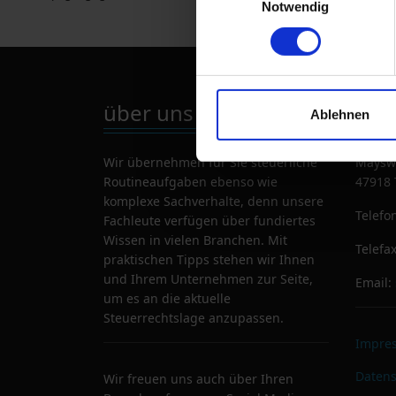
Notwendig
über uns
Kon
Ablehnen
Wir übernehmen für Sie steuerliche
Maysw
Routineaufgaben ebenso wie
47918 
komplexe Sachverhalte, denn unsere
Telefo
Fachleute verfügen über fundiertes
Wissen in vielen Branchen. Mit
Telefa
praktischen Tipps stehen wir Ihnen
und Ihrem Unternehmen zur Seite,
Email:
um es an die aktuelle
Steuerrechtslage anzupassen.
Impre
Datens
Wir freuen uns auch über Ihren