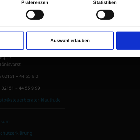
Präferenzen
Statistiken
takt
Auswahl erlauben
eg 17
Tönisvorst
n
02151 – 44 55 9 0
x
02151 – 44 55 9 99
stb@steuerberater-klauth.de
ssum
chutzerklärung