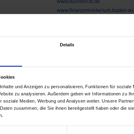
www.bundesrat.de
www.finanzministerium.baden-w
www.bmwa.bund.de
Details
Cookies
nhalte und Anzeigen zu personalisieren, Funktionen für soziale
Website zu analysieren. Außerdem geben wir Informationen zu I
r soziale Medien, Werbung und Analysen weiter. Unsere Partner
aftung für Links" entschieden, dass durch die Veröffentlichung eines Li
 Daten zusammen, die Sie ihnen bereitgestellt haben oder die s
ücklich von den Inhalten der gelinkten Seiten distanziert. Wir distanzier
n.
ebüchern und sämtlichen anderen sichtbaren und nicht sichtbaren Inhalt
uf entsprechende Benachrichtigung hin werden wir selbstverständlich de
t sein, dann wenden Sie sich bitte an unseren Webmaster. Wir werden 