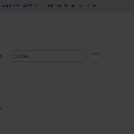
(+49) 02151 – 44 55 9 0
stb@steuerberater-klauth.de
Suchen
kt
Type 2 or more characters for results.
e