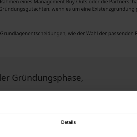
 Rahmen eines Management Buy-Outs oder die Partnerschaft
ein Gründungsgutachten, wenn es um eine Existenzgründung 
i Grundlagenentscheidungen, wie der Wahl der passenden R
 der Gründungsphase,
en
Details
r Finanzierungsformen