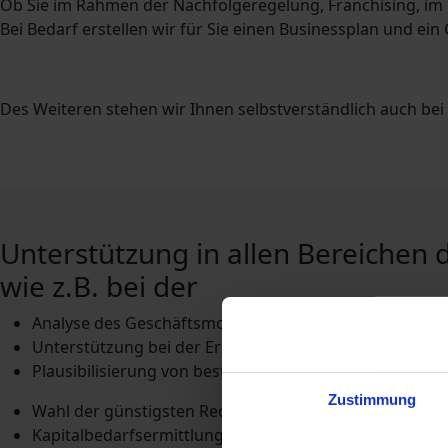
Ob Sie im Rahmen der Nachfolgeregelung, Franchising, im
Bei Bedarf erstellen wir für Sie einen Businessplan und 
Des Weiteren stehen wir Ihnen selbstverständlich auch be
Unterstützung in allen Bereichen
wie z.B. bei der
Analyse des Geschäftsmodells
Unterstützung bei der Erstellung eines Businessplans
Plausibilisierung von bestehenden Planungsrechnung
Zustimmung
Wahl der günstigsten Rechtsform
Kapitalbedarfsermittlung sowie der Auswahl mögliche