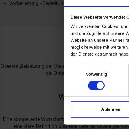
Vorbereitung / Begleitung bei Verhandlungen mit Kredi
Diese Webseite verwendet 
Wir verwenden Cookies, um I
und die Zugriffe auf unsere 
Website an unsere Partner fü
Steuerberatung
möglicherweise mit weiteren
der Dienste gesammelt habe
Oberste Zielsetzung der Steuer­bera­tung ist Steuer­gestal­
Einwilligungsauswahl
die Optimie­r­ung Ihrer persön­lichen St
Notwendig
mehr erfahren...
Wirtschaftsberatu
Ablehnen
Eine kompetente Wirtschaftsberatung zeichnet sich durch 
eine klare Definition und eine detaillierte Analyse v