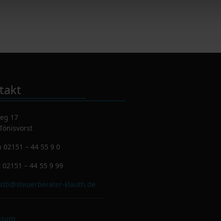
takt
eg 17
Tönisvorst
n
02151 – 44 55 9 0
x
02151 – 44 55 9 99
stb@steuerberater-klauth.de
ssum